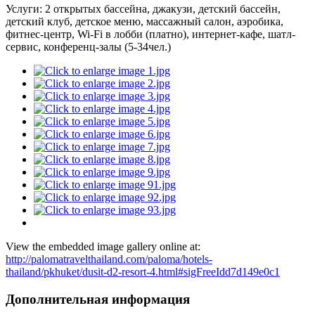
Услуги: 2 открытых бассейна, джакузи, детский бассейн,
детский клуб, детское меню, массажный салон, аэробика,
фитнес-центр, Wi-Fi в лобби (платно), интернет-кафе, шатл-
сервис, конференц-залы (5-34чел.)
View the embedded image gallery online at:
http://palomatravelthailand.com/paloma/hotels-
thailand/pkhuket/dusit-d2-resort-4.html#sigFreeIdd7d149e0c1
Дополнительная информация