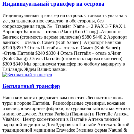
Индивидуальный трансфер на острова
Индивидуальный трансфер на острова. Стоимость указана в
у.е., за транспортное средство, в обе стороны, без
сопровождения гида. № Transfer Name 1- 2 PAX 3-7 PAX 1
Аэропорт Бангкок – отель о.Чанг (Koh Chang) -Аэропорт
Бангкок (стоимость парома включена) $380 $440 2 Аэропорт
Бангкок – отель о. Самет (Koh Samed) -Аэропорт Бангкок
$320 $390 3 Отель Паттайя – отель о. Самет (Koh Samed)
-Отель Паттайя $240 $330 4 Отель Паттайя – отель о.Чанг
(Koh Chang) -Отель Паттайя (стоимость парома включена)
$300 $340 Мы организуем трансфер по любому маршруту в
Тайланде. Ждем Ваших заявок.
Бесплатный трансфер
Наша компания предлагает вам посетить бесплатные шоп-
туры в городе Паттайя. Разнообразные сувениры, кожаные
изделия, ювелирные фабрики, натуральная тайская косметика
и многое другое. Аптека Parinda (Паринда) в Паттайе Аптека
VitaMax - Центр косметологии в Паттайе Аптека тайской
народной медицины Дом Здоровья в Паттайе Аптека тайской
традиционной медицины Erawadee Змеиная ферма Natural &