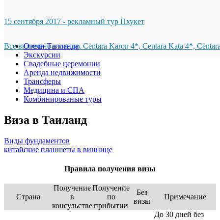
15 сентября 2017 - рекламный тур Пхукет
Все включено в отелях Centara Karon 4*, Centara Kata 4*, Centar
Отели Таиланда
Экскурсии
Свадебные церемонии
Аренда недвижимости
Трансферы
Медицина и СПА
Комбинированые туры
Виза в Таиланд
Виды фундаментов
китайские планшеты в виннице
Правила получения визы
Получение
Получение
Без
Страна
в
по
Примечание
визы
консульстве
прибытии
До 30 дней без