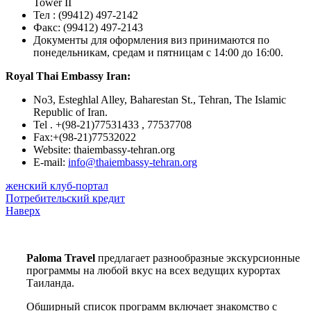
Tower II
Тел : (99412) 497-2142
Факс: (99412) 497-2143
Документы для оформления виз принимаются по
понедельникам, средам и пятницам с 14:00 до 16:00.
Royal Thai Embassy Iran:
No3, Esteghlal Alley, Baharestan St., Tehran, The Islamic
Republic of Iran.
Tel . +(98-21)77531433 , 77537708
Fax:+(98-21)77532022
Website: thaiembassy-tehran.org
E-mail:
info@thaiembassy-tehran.org
женский клуб-портал
Потребительский кредит
Наверх
Paloma Travel
предлагает разнообразные экскурсионные
программы на любой вкус на всех ведущих курортах
Таиланда.
Обширный список программ включает знакомство с